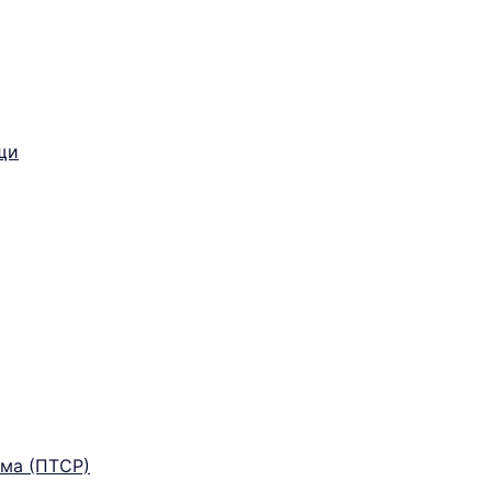
щи
ма (ПТСР)