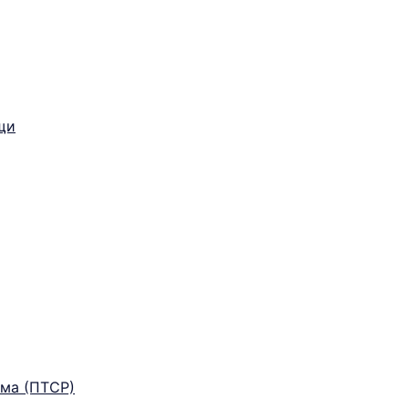
щи
ма (ПТСР)